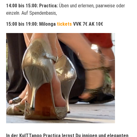
14:00 bis 15:00:
Practica:
Üben
und erlernen, paarweise oder
einzeln. Auf
Spenden
b
asis,
15:00 bis 19:00:
Milonga
tickets
VVK 7€ AK 10€
In
der
KulTT
ango
Practica
lernst
Du
innige
n
und
e
legan
ten