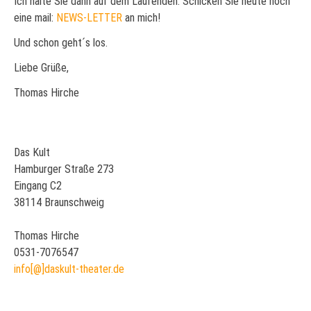
Ich halte Sie dann auf dem Laufenden. Schicken Sie heute noch
eine mail:
NEWS-LETTER
an mich!
Und schon geht´s los.
Liebe Grüße,
Thomas Hirche
Das Kult
Hamburger Straße 273
Eingang C2
38114 Braunschweig
Thomas Hirche
0531-7076547
info[@]daskult-theater.de