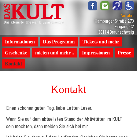
Anfahrt
Hamburger Straße 273
Eingang C2
38114 Braunschweig
Navigation
Informationen
Das Programm
Tickets und mehr
überspringen
Geschenke
mieten und mehr...
Impressionen
Presse
Kontakt
Kontakt
Einen schönen guten Tag, liebe Letter-Leser.
Wenn Sie auf dem aktuellsten Stand der Aktivitäten im KULT
sein möchten, dann melden Sie sich bei mir.